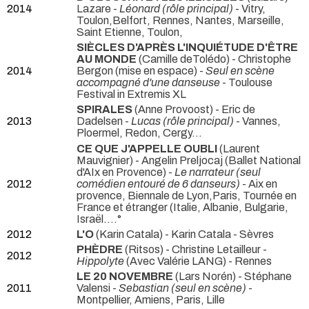
2014
Lazare -
Léonard (rôle principal)
- Vitry,
Toulon,Belfort, Rennes, Nantes, Marseille,
Saint Etienne, Toulon,
SIÈCLES D'APRÈS L'INQUIÉTUDE D'ÊTRE
AU MONDE
(Camille deTolédo) - Christophe
2014
Bergon (mise en espace) -
Seul en scène
accompagné d'une danseuse
- Toulouse
Festival in Extremis XL
SPIRALES
(Anne Provoost) - Eric de
2013
Dadelsen -
Lucas (rôle principal)
- Vannes,
Ploermel, Redon, Cergy...
CE QUE J'APPELLE OUBLI
(Laurent
Mauvignier) - Angelin Preljocaj (Ballet National
d'AIx en Provence) -
Le narrateur (seul
2012
comédien entouré de 6 danseurs)
- Aix en
provence, Biennale de Lyon,Paris, Tournée en
France et étranger (Italie, Albanie, Bulgarie,
Israël....°
2012
L'O
(Karin Catala) - Karin Catala
- Sèvres
PHÈDRE
(Ritsos) - Christine Letailleur -
2012
Hippolyte
(Avec Valérie LANG) - Rennes
LE 20 NOVEMBRE
(Lars Norén) - Stéphane
2011
Valensi -
Sebastian (seul en scène)
-
Montpellier, Amiens, Paris, Lille