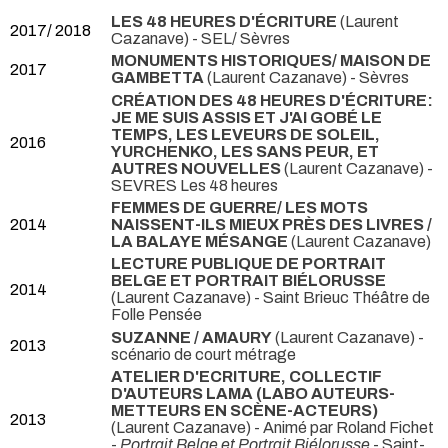
LES 48 HEURES D'ÉCRITURE
(Laurent
2017/ 2018
Cazanave)
- SEL/ Sèvres
MONUMENTS HISTORIQUES/ MAISON DE
2017
GAMBETTA
(Laurent Cazanave)
- Sèvres
CRÉATION DES 48 HEURES D'ÉCRITURE:
JE ME SUIS ASSIS ET J'AI GOBÉ LE
TEMPS, LES LEVEURS DE SOLEIL,
2016
YURCHENKO, LES SANS PEUR, ET
AUTRES NOUVELLES
(Laurent Cazanave)
-
SEVRES Les 48 heures
FEMMES DE GUERRE/ LES MOTS
2014
NAISSENT-ILS MIEUX PRÈS DES LIVRES /
LA BALAYE MÉSANGE
(Laurent Cazanave)
LECTURE PUBLIQUE DE PORTRAIT
BELGE ET PORTRAIT BIÉLORUSSE
2014
(Laurent Cazanave)
- Saint Brieuc Théâtre de
Folle Pensée
SUZANNE / AMAURY
(Laurent Cazanave) -
2013
scénario de court métrage
ATELIER D'ECRITURE, COLLECTIF
D'AUTEURS LAMA (LABO AUTEURS-
METTEURS EN SCÈNE-ACTEURS)
2013
(Laurent Cazanave) - Animé par Roland Fichet
-
Portrait Belge et Portrait Biélorusse
- Saint-