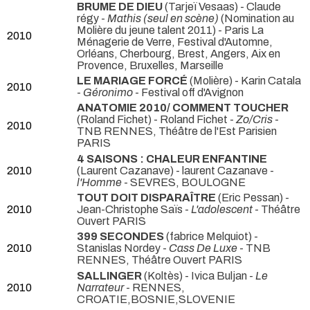
BRUME DE DIEU
(Tarjeï Vesaas) - Claude
régy -
Mathis (seul en scène)
(Nomination au
Molière du jeune talent 2011) - Paris La
2010
Ménagerie de Verre, Festival d'Automne,
Orléans, Cherbourg, Brest, Angers, Aix en
Provence, Bruxelles, Marseille
LE MARIAGE FORCÉ
(Molière) - Karin Catala
2010
-
Géronimo
- Festival off d'Avignon
ANATOMIE 2010/ COMMENT TOUCHER
(Roland Fichet) - Roland Fichet -
Zo/Cris
-
2010
TNB RENNES, Théâtre de l'Est Parisien
PARIS
4 SAISONS : CHALEUR ENFANTINE
2010
(Laurent Cazanave) - laurent Cazanave -
l'Homme
- SEVRES, BOULOGNE
TOUT DOIT DISPARAÎTRE
(Eric Pessan) -
2010
Jean-Christophe Saïs -
L'adolescent
- Théâtre
Ouvert PARIS
399 SECONDES
(fabrice Melquiot) -
2010
Stanislas Nordey -
Cass De Luxe
- TNB
RENNES, Théâtre Ouvert PARIS
SALLINGER
(Koltès) - Ivica Buljan -
Le
2010
Narrateur
- RENNES,
CROATIE,BOSNIE,SLOVENIE