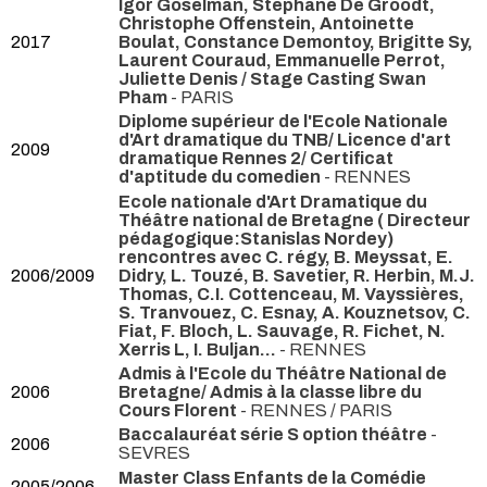
Igor Goselman, Stéphane De Groodt,
Christophe Offenstein, Antoinette
2017
Boulat, Constance Demontoy, Brigitte Sy,
Laurent Couraud, Emmanuelle Perrot,
Juliette Denis / Stage Casting Swan
Pham
- PARIS
Diplome supérieur de l'Ecole Nationale
d'Art dramatique du TNB/ Licence d'art
2009
dramatique Rennes 2/ Certificat
d'aptitude du comedien
- RENNES
Ecole nationale d'Art Dramatique du
Théâtre national de Bretagne ( Directeur
pédagogique:Stanislas Nordey)
rencontres avec C. régy, B. Meyssat, E.
2006/2009
Didry, L. Touzé, B. Savetier, R. Herbin, M.J.
Thomas, C.I. Cottenceau, M. Vayssières,
S. Tranvouez, C. Esnay, A. Kouznetsov, C.
Fiat, F. Bloch, L. Sauvage, R. Fichet, N.
Xerris L, I. Buljan...
- RENNES
Admis à l'Ecole du Théâtre National de
2006
Bretagne/ Admis à la classe libre du
Cours Florent
- RENNES / PARIS
Baccalauréat série S option théâtre
-
2006
SEVRES
Master Class Enfants de la Comédie
2005/2006