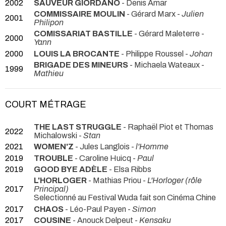
2002
SAUVEUR GIORDANO
- Denis Amar
COMMISSAIRE MOULIN
- Gérard Marx -
Julien
2001
Philipon
COMISSARIAT BASTILLE
- Gérard Maleterre -
2000
Yann
2000
LOUIS LA BROCANTE
- Philippe Roussel -
Johan
BRIGADE DES MINEURS
- Michaela Wateaux -
1999
Mathieu
COURT MÉTRAGE
THE LAST STRUGGLE
- Raphaël Piot et Thomas
2022
Michalowski -
Stan
2021
WOMEN'Z
- Jules Langlois -
l'Homme
2019
TROUBLE
- Caroline Huicq -
Paul
2019
GOOD BYE ADÈLE
- Elsa Ribbs
L'HORLOGER
- Mathias Priou -
L'Horloger (rôle
2017
Principal)
Selectionné au Festival Wuda fait son Cinéma Chine
2017
CHAOS
- Léo-Paul Payen -
Simon
2017
COUSINE
- Anouck Delpeut -
Kensaku