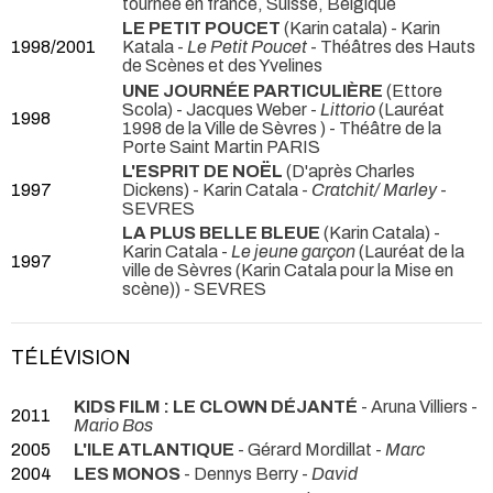
tournée en france, Suisse, Belgique
LE PETIT POUCET
(Karin catala) - Karin
1998/2001
Katala -
Le Petit Poucet
- Théâtres des Hauts
de Scènes et des Yvelines
UNE JOURNÉE PARTICULIÈRE
(Ettore
Scola) - Jacques Weber -
Littorio
(Lauréat
1998
1998 de la Ville de Sèvres ) - Théâtre de la
Porte Saint Martin PARIS
L'ESPRIT DE NOËL
(D'après Charles
1997
Dickens) - Karin Catala -
Cratchit/ Marley
-
SEVRES
LA PLUS BELLE BLEUE
(Karin Catala) -
Karin Catala -
Le jeune garçon
(Lauréat de la
1997
ville de Sèvres (Karin Catala pour la Mise en
scène)) - SEVRES
TÉLÉVISION
KIDS FILM : LE CLOWN DÉJANTÉ
- Aruna Villiers -
2011
Mario Bos
2005
L'ILE ATLANTIQUE
- Gérard Mordillat -
Marc
2004
LES MONOS
- Dennys Berry -
David