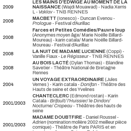
LES MAINS D'EDWIGE AU MOMENT DE LA
2009
NAISSANCE
(Wajdi Mouawad) - Nadia Xerris
L -
Vaklav
- TNB RENNES
MACBETT
(Ionesco) - Duncan Evenou -
2008
Prologue
- Festival d'Aurillac
Farces et Petites Comédies/Pauvre loup
(Anonymes moyen âge/ Marie Noëlle Billard-
2008
Moureau) - karin catala/ Marie Noëlle Billard-
Moureau
- Festival d'Aurillac
LA NUIT DE MADAME LUCIENNE
(Coppi) -
2008
Vanille Fiaux -
Le Régisseur
- TNB RENNES
AU BOIS LACTÉ
(Dylan Thomas) - Blandine
2008
Savetier
- Théâtre National de Bretagne
Rennes
UN VOYAGE EXTRAORDINAIRE
(Jules
2004
Vernes ) - Karin catala -
Donifan
- Théâtre des
Hauts de seine et des Yvelines
CHANTECLERC
(Edmond rostan) - Karin
Catala -
Brifault/ l'Huissier/ le Dindon/
2001/2003
Nocturne/ Crapeau
- Théâtres des hauts de
seine
MADAME DOUBTFIRE
- Daniel Roussel -
Adrien
(nomination molière 2002 meilleur pièce
2001/2003
comique) - Théâtre de Paris PARIS et en