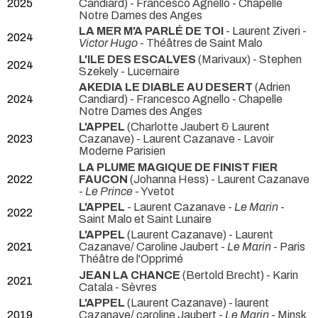
2025
Candiard) - Francesco Agnello
- Chapelle
Notre Dames des Anges
LA MER M'A PARLÉ DE TOI
- Laurent Ziveri -
2024
Victor Hugo
- Théâtres de Saint Malo
L'ILE DES ESCALVES
(Marivaux) - Stephen
2024
Szekely
- Lucernaire
AKEDIA LE DIABLE AU DESERT
(Adrien
2024
Candiard) - Francesco Agnello
- Chapelle
Notre Dames des Anges
L'APPEL
(Charlotte Jaubert & Laurent
2023
Cazanave) - Laurent Cazanave
- Lavoir
Moderne Parisien
LA PLUME MAGIQUE DE FINIST FIER
2022
FAUCON
(Johanna Hess) - Laurent Cazanave
-
Le Prince
- Yvetot
L'APPEL
- Laurent Cazanave -
Le Marin
-
2022
Saint Malo et Saint Lunaire
L'APPEL
(Laurent Cazanave) - Laurent
2021
Cazanave/ Caroline Jaubert -
Le Marin
- Paris
Théâtre de l'Opprimé
JEAN LA CHANCE
(Bertold Brecht) - Karin
2021
Catala
- Sèvres
L'APPEL
(Laurent Cazanave) - laurent
2019
Cazanave/ caroline Jaubert -
Le Marin
- Minsk