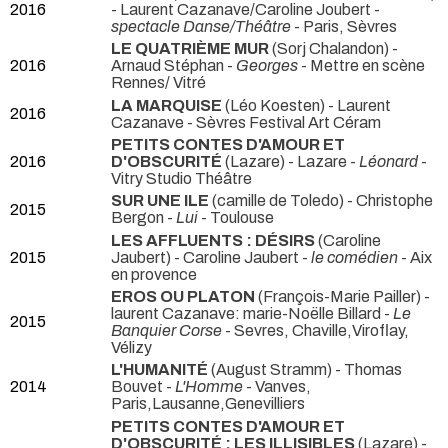
2016
- Laurent Cazanave/Caroline Joubert -
spectacle Danse/Théâtre
- Paris, Sèvres
LE QUATRIÈME MUR
(Sorj Chalandon) -
2016
Arnaud Stéphan -
Georges
- Mettre en scène
Rennes/ Vitré
LA MARQUISE
(Léo Koesten) - Laurent
2016
Cazanave
- Sèvres Festival Art Céram
PETITS CONTES D'AMOUR ET
2016
D'OBSCURITÉ
(Lazare) - Lazare -
Léonard
-
Vitry Studio Théâtre
SUR UNE ILE
(camille de Toledo) - Christophe
2015
Bergon -
Lui
- Toulouse
LES AFFLUENTS : DÉSIRS
(Caroline
2015
Jaubert) - Caroline Jaubert -
le comédien
- Aix
en provence
EROS OU PLATON
(François-Marie Pailler) -
laurent Cazanave: marie-Noëlle Billard -
Le
2015
Banquier Corse
- Sevres, Chaville,Viroflay,
Vélizy
L'HUMANITÉ
(August Stramm) - Thomas
2014
Bouvet -
L'Homme
- Vanves,
Paris,Lausanne,Genevilliers
PETITS CONTES D'AMOUR ET
D'OBSCURITÉ : LES ILLISIBLES
(Lazare) -