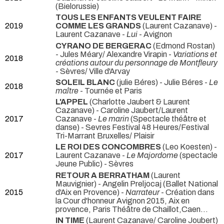
(Bielorussie)
TOUS LES ENFANTS VEULENT FAIRE
2019
COMME LES GRANDS
(Laurent Cazanave) -
Laurent Cazanave -
Lui
- Avignon
CYRANO DE BERGERAC
(Edmond Rostan)
- Jules Méary/ Alexandre Virapin -
Variations et
2018
créations autour du personnage de Montfleury
- Sèvres/ Ville d'Arvay
SOLEIL BLANC
(julie Béres) - Julie Béres -
Le
2018
maître
- Tournée et Paris
L'APPEL
(Charlotte Jaubert & Laurent
Cazanave) - Caroline Jaubert/Laurent
2017
Cazanave -
Le marin
(Spectacle théâtre et
danse) - Sevres Festival 48 Heures/Festival
Tri-Marrant Bruxelles/ Plaisir
LE ROI DES CONCOMBRES
(Leo Koesten) -
2017
Laurent Cazanave -
Le Majordome
(spectacle
Jeune Public) - Sèvres
RETOUR A BERRATHAM
(Laurent
Mauvignier) - Angelin Preljocaj (Ballet National
2015
d'Aix en Provence) -
Narrateur
- Création dans
la Cour d'honneur Avignon 2015, Aix en
provence, Paris Théâtre de Chaillot,Caen...
IN TIME
(Laurent Cazanave/ Caroline Joubert)