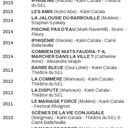
IPHIGÉNIE
(Racine) - Karin Catala
- Théâtre
2015
du SEL
2015
LES AMIS
(Kobo Abe) - Karin Catala
LA JALOUSIE DU BARBOUILLÉ
(Molière) -
2014
Stephen Szekely
PISCINE PAS D'EAU
(Mark Ravenhill) - Bruno
2014
Fleury
IPHIGÉNIE
(Racine) - Karin Catala
- Carré
2014
Bellefeuille
COMBIEN DE NUITS FAUDRA-T-IL
2014
MARCHER DANS LA VILLE ?
(Catherine
Anne) - Alexandre Virapin
BARBE BLEUE
(Dea Loher) - Karin Catala
-
2013
Théâtre du SEL
LA COMMÈRE
(Marivaux) - Karin Catala
-
2012
Théâtre du SEL
LA DISPUTE
(Marivaux) - Karin Catala
-
2012
Théâtre du SEL
LE MARIAGE FORCÉ
(Molière) - Karin Catala
2011
- Festival d'Avignon
SCÈNES DE LA VIE CONJUGALE
2010
(Bergman) - Karin Catala
- Théâtre du SEL &
Carré Bellefeuille