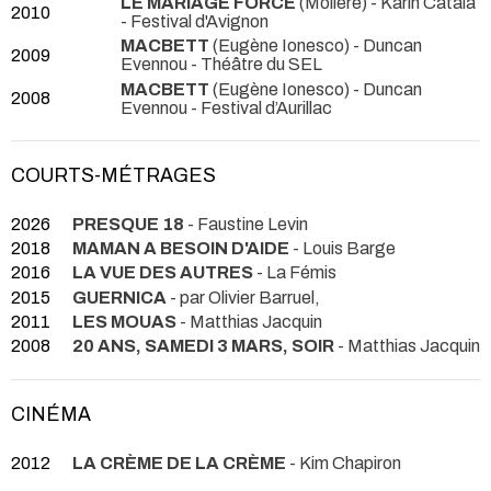
LE MARIAGE FORCÉ
(Molière) - Karin Catala
2010
- Festival d'Avignon
MACBETT
(Eugène Ionesco) - Duncan
2009
Evennou
- Théâtre du SEL
MACBETT
(Eugène Ionesco) - Duncan
2008
Evennou
- Festival d’Aurillac
COURTS-MÉTRAGES
2026
PRESQUE 18
- Faustine Levin
2018
MAMAN A BESOIN D'AIDE
- Louis Barge
2016
LA VUE DES AUTRES
- La Fémis
2015
GUERNICA
- par Olivier Barruel,
2011
LES MOUAS
- Matthias Jacquin
2008
20 ANS, SAMEDI 3 MARS, SOIR
- Matthias Jacquin
CINÉMA
2012
LA CRÈME DE LA CRÈME
- Kim Chapiron