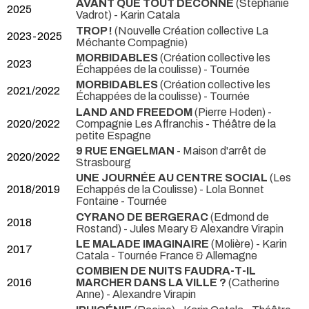
AVANT QUE TOUT DÉCONNE
(Stéphanie
2025
Vadrot) - Karin Catala
TROP !
(Nouvelle Création collective La
2023-2025
Méchante Compagnie)
MORBIDABLES
(Création collective les
2023
Échappées de la coulisse)
- Tournée
MORBIDABLES
(Création collective les
2021/2022
Échappées de la coulisse)
- Tournée
LAND AND FREEDOM
(Pierre Hoden) -
2020/2022
Compagnie Les Affranchis
- Théâtre de la
petite Espagne
9 RUE ENGELMAN
- Maison d'arrêt de
2020/2022
Strasbourg
UNE JOURNÉE AU CENTRE SOCIAL
(Les
2018/2019
Echappés de la Coulisse) - Lola Bonnet
Fontaine
- Tournée
CYRANO DE BERGERAC
(Edmond de
2018
Rostand) - Jules Meary & Alexandre Virapin
LE MALADE IMAGINAIRE
(Molière) - Karin
2017
Catala
- Tournée France & Allemagne
COMBIEN DE NUITS FAUDRA-T-IL
2016
MARCHER DANS LA VILLE ?
(Catherine
Anne) - Alexandre Virapin