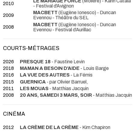
LE MARIAGE FORCÉ
(Molière) - Karin Catala
2010
- Festival d'Avignon
MACBETT
(Eugène Ionesco) - Duncan
2009
Evennou
- Théâtre du SEL
MACBETT
(Eugène Ionesco) - Duncan
2008
Evennou
- Festival d’Aurillac
COURTS-MÉTRAGES
2026
PRESQUE 18
- Faustine Levin
2018
MAMAN A BESOIN D'AIDE
- Louis Barge
2016
LA VUE DES AUTRES
- La Fémis
2015
GUERNICA
- par Olivier Barruel,
2011
LES MOUAS
- Matthias Jacquin
2008
20 ANS, SAMEDI 3 MARS, SOIR
- Matthias Jacquin
CINÉMA
2012
LA CRÈME DE LA CRÈME
- Kim Chapiron