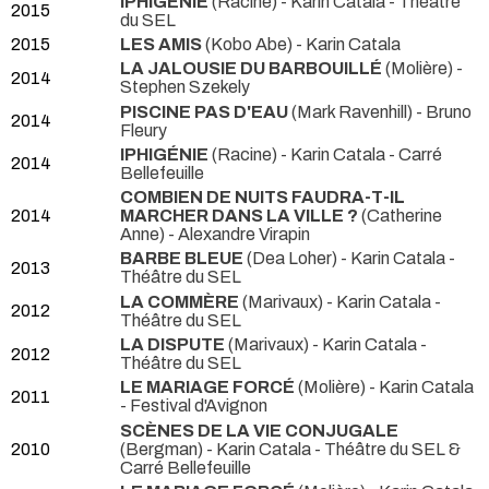
IPHIGÉNIE
(Racine) - Karin Catala
- Théâtre
2015
du SEL
2015
LES AMIS
(Kobo Abe) - Karin Catala
LA JALOUSIE DU BARBOUILLÉ
(Molière) -
2014
Stephen Szekely
PISCINE PAS D'EAU
(Mark Ravenhill) - Bruno
2014
Fleury
IPHIGÉNIE
(Racine) - Karin Catala
- Carré
2014
Bellefeuille
COMBIEN DE NUITS FAUDRA-T-IL
2014
MARCHER DANS LA VILLE ?
(Catherine
Anne) - Alexandre Virapin
BARBE BLEUE
(Dea Loher) - Karin Catala
-
2013
Théâtre du SEL
LA COMMÈRE
(Marivaux) - Karin Catala
-
2012
Théâtre du SEL
LA DISPUTE
(Marivaux) - Karin Catala
-
2012
Théâtre du SEL
LE MARIAGE FORCÉ
(Molière) - Karin Catala
2011
- Festival d'Avignon
SCÈNES DE LA VIE CONJUGALE
2010
(Bergman) - Karin Catala
- Théâtre du SEL &
Carré Bellefeuille