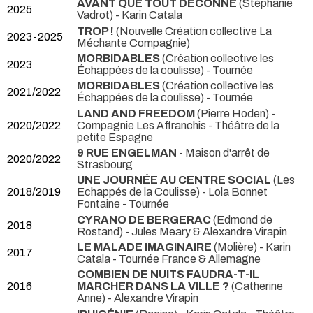
AVANT QUE TOUT DÉCONNE
(Stéphanie
2025
Vadrot) - Karin Catala
TROP !
(Nouvelle Création collective La
2023-2025
Méchante Compagnie)
MORBIDABLES
(Création collective les
2023
Échappées de la coulisse)
- Tournée
MORBIDABLES
(Création collective les
2021/2022
Échappées de la coulisse)
- Tournée
LAND AND FREEDOM
(Pierre Hoden) -
2020/2022
Compagnie Les Affranchis
- Théâtre de la
petite Espagne
9 RUE ENGELMAN
- Maison d'arrêt de
2020/2022
Strasbourg
UNE JOURNÉE AU CENTRE SOCIAL
(Les
2018/2019
Echappés de la Coulisse) - Lola Bonnet
Fontaine
- Tournée
CYRANO DE BERGERAC
(Edmond de
2018
Rostand) - Jules Meary & Alexandre Virapin
LE MALADE IMAGINAIRE
(Molière) - Karin
2017
Catala
- Tournée France & Allemagne
COMBIEN DE NUITS FAUDRA-T-IL
2016
MARCHER DANS LA VILLE ?
(Catherine
Anne) - Alexandre Virapin