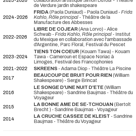
2025-2026
collaboration artistique Simon Dufour
- Théâtre
de Verdure jardin shakespeare
FRIDA
(Paola Duniaud) - Paola Duniaud -
Frida
2024-2026
Kahlo, Rôle principal
- Théâtre de la
Manufacture des Abbesses
LIBRE DE COJEAR
(Ana Lorvo) - Alice
Schwab -
Frida Kahlo, Rôle principal
- Institut
2022-2026
du Mexique en collaboration avec l'ambassade
d'Argentine, Parc Floral, Festival du Pescet
TIENS TON COEUR
(Kouam Tawa) - Kouam
2023-2024
Tawa
- Cameroun et Espace Noriac à
Limoges, Festival des Francophonies
2021-2022
SKREENS
- Adama Diop
- Théâtre La Piscine
BEAUCOUP DE BRUIT POUR RIEN
(William
2017
Shakespeare) - Serge Brincat
LE SONGE D'UNE NUIT D'ETE
(William
2016
Shakespeare) - Sandrine Baujmas
- Théâtre du
Voyageur
LA BONNE AME DE SE-TCHOUAN
(Bertolt
2015
Brecht ) - Sandrine Baujmas
- Voyageur
LA CRUCHE CASSEE DE KLEIST
- Sandrine
2014
Baujmas
- Théâtre du Voyageur