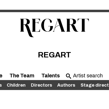
REGART
e
The Team
Talents
s
Children
Directors
Authors
Stage direct