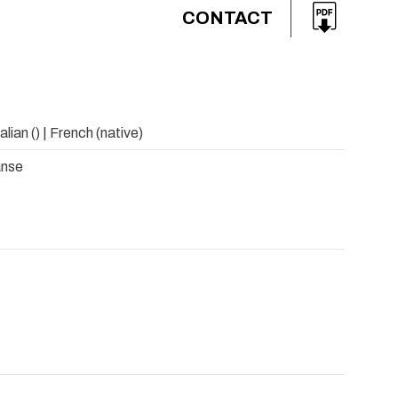
CONTACT
talian () | French (native)
anse