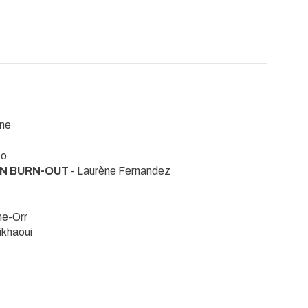
ine
co
UN BURN-OUT
- Laurène Fernandez
he-Orr
ikhaoui